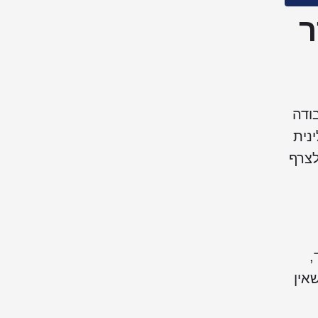
ר
ודה
נית
לצרף
,
 לוודא שאין