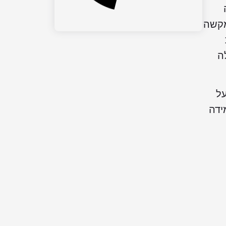
קשה
ה
על
ידה