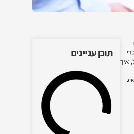
תוכן עניינים
די
 איך
יג