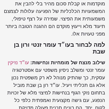
וקדמות או קבלת סכום מהיר בלי להבין את
משמעויות הכלכליות של הפגיעה עלולות לצמצם
שמעותית את הפיצוי. שמירה על רצף טיפולי,
יעוד מלא וייעוץ מוקדם הם ההגנה הטובה ביותר
פני טעויות אלו.
מה לבחור בעו״ד עומר זנטי ורון בן
בת
ילוב מנצח של מומחיות ונחישות:
עו״ד נזיקין
ומר זנטי ומשלב ניסיון משפטי עם אסטרטגיה
סקית, כך שהתיק מנוהל לא רק משפטית נכון
לא גם תכליתי ויעיל. עו״ד רון בן שבת מוביל
תחום נזקי הגוף בנחישות למיצוי מלא של זכויות
נפגע, עם גישה מקצועית ואמפתית כלפי כל
קוח. יחד, הם בונים תכנית פעולה מדויקת,