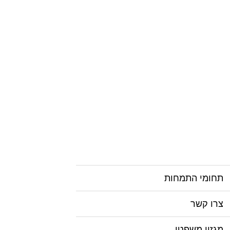
חומי התמחות
רו קשר
זין משפטי