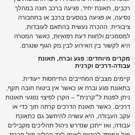
כבים, תאונת יחיד, פגיעה ברכב חונה במהלך
סיעה, או פגיעה בנוסעים ברכב או בתחבורה
יבורית. ההכרה נעשית בהתאם לעובדות,
מסמכים ולחוות דעת רפואיות, כאשר המטרה
יא לקשור בין האירוע לבין נזק הגוף שנגרם.
קרים מיוחדים: פגע וברח, תאונת
בודה-דרכים וקרנית
יימים מצבים המחייבים התייחסות ייעודית.
תאונת פגע וברח או כאשר אין ביטוח חובה תקף,
יתן לפנות ל״קרנית״ – הקרן לפיצוי נפגעי תאונות
רכים. כאשר תאונת הדרכים קרתה תוך כדי או
קב העבודה, היא עשויה להיחשב גם כתאונת
בודה, ואז ייתכן שנדרש ניהול תהליכים מקבילים
ול המוסד לביטוח לאומי לצד ההליך מול חברת