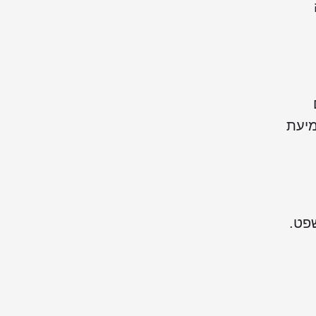
מיעת
פט.