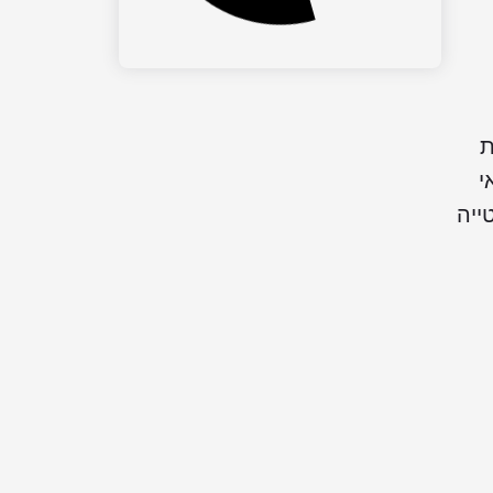
ת
י
ייה